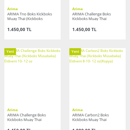
Arima
Arima
ARIMA Trıo Boks Kickboks
ARIMA Challenge Boks
Muay Thai (Kickboks
Kickboks Muay Thai
Müsabaka) Eldiveni 10- 12 oz
(Kickboks Müsabaka)
Eldiveni 10- 12 oz(Kopya)
1.450,00 TL
1.450,00 TL
Yeni
Yeni
Arima
Arima
ARIMA Challenge Boks
ARIMA Carbon2 Boks
Kickboks Muay Thai
Kickboks Muay Thai
(Kickboks Müsabaka)
(Kickboks Müsabaka)
Eldiveni 10- 12 oz
Eldiveni 8-10- 12 oz(Kopya)