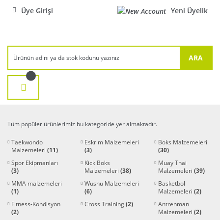
Üye Girişi
Yeni Üyelik
ARA
Tüm popüler ürünlerimiz bu kategoride yer almaktadır.
Taekwondo
Eskrim Malzemeleri
Boks Malzemeleri
Malzemeleri
(11)
(3)
(30)
Spor Ekipmanları
Kick Boks
Muay Thai
(3)
Malzemeleri
(38)
Malzemeleri
(39)
MMA malzemeleri
Wushu Malzemeleri
Basketbol
(1)
(6)
Malzemeleri
(2)
Fitness-Kondisyon
Cross Training
(2)
Antrenman
(2)
Malzemeleri
(2)