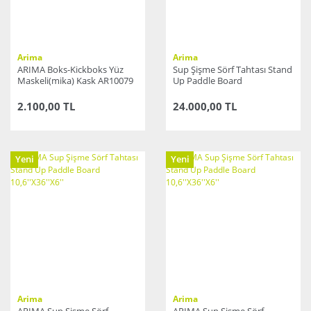
Arima
Arima
ARIMA Boks-Kickboks Yüz
Sup Şişme Sörf Tahtası Stand
Maskeli(mika) Kask AR10079
Up Paddle Board
KIRMIZI
10'6''X32''X6
2.100,00 TL
24.000,00 TL
Yeni
Yeni
Arima
Arima
ARIMA Sup Şişme Sörf
ARIMA Sup Şişme Sörf