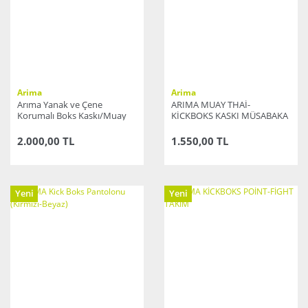
Arima
Arima
Arıma Yanak ve Çene
ARIMA MUAY THAİ-
Korumalı Boks Kaskı/Muay
KİCKBOKS KASKI MÜSABAKA
Thai/Kick Boks Kask(MAVİ)
(KIRMIZI)
2.000,00 TL
1.550,00 TL
Yeni
Yeni