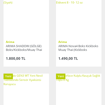
Arima
Arima
ARIMA SHADOW (GÖLGE)
ARIMA Nova4 Boks Kickboks
Boks/Kickboks/Muay Thai
Muay Thai (Kickboks
Eldiven (Siyah)
Müsabaka) Eldiveni 8 - 10- 12
oz
1.800,00 TL
1.490,00 TL
Yeni
Yeni