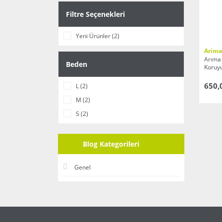
Filtre Seçenekleri
Yeni Ürünler (2)
Arima
Arıma
Beden
Koruyu
650,
L (2)
M (2)
S (2)
Blog Kategorileri
Genel