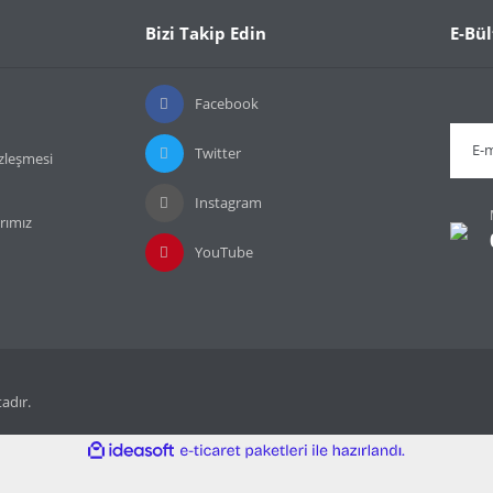
Bizi Takip Edin
E-Bül
Facebook
Twitter
özleşmesi
Instagram
rımız
YouTube
tadır.
ile
ideasoft
e-
hazırlandı.
ticaret
paketleri