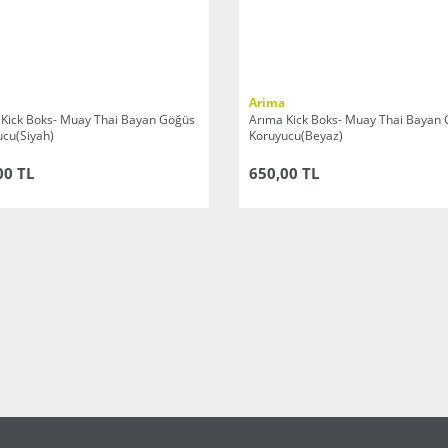
Arima
 Kick Boks- Muay Thai Bayan Göğüs
Arıma Kick Boks- Muay Thai Bayan
cu(Siyah)
Koruyucu(Beyaz)
00 TL
650,00 TL