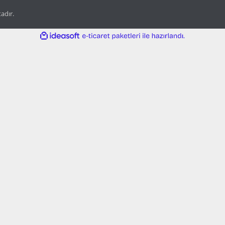
tadır.
ile
ideasoft
e-
hazırlandı.
ticaret
paketleri