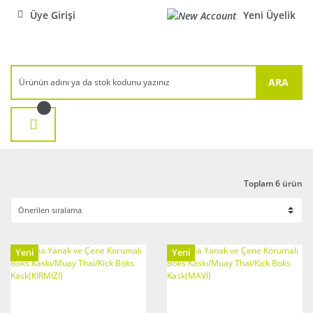
Üye Girişi
Yeni Üyelik
ARA
Toplam 6 ürün
Yeni
Yeni