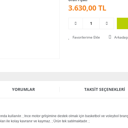
3.630,00 TL
Arkadaş
YORUMLAR
TAKSIT SEÇENEKLERI
rında kullanılır. ; Ince motor grlişimine destek olmak için basketbol ve voleybol bran
pları ile kolay kavranır ve kaymaz. ; Ürün tek satılmaktadır. ;