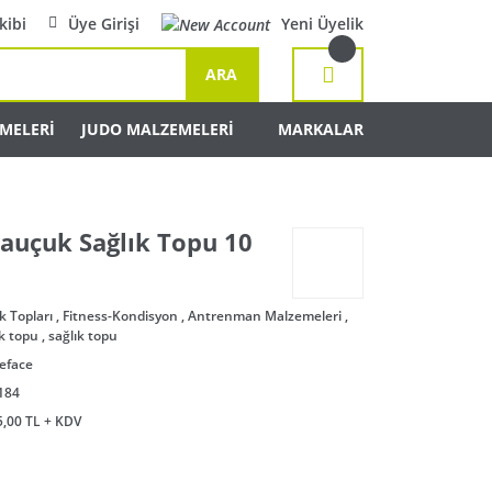
kibi
Üye Girişi
Yeni Üyelik
ARA
MELERİ
JUDO MALZEMELERİ
MARKALAR
auçuk Sağlık Topu 10
k Topları
,
Fitness-Kondisyon
,
Antrenman Malzemeleri
,
ık topu
,
sağlık topu
eface
184
5,00 TL + KDV