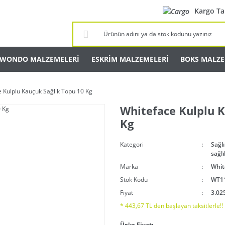
Kargo Ta
KWONDO MALZEMELERİ
ESKRİM MALZEMELERİ
BOKS MALZE
 Kulplu Kauçuk Sağlık Topu 10 Kg
Whiteface Kulplu K
Kg
Kategori
Sağlı
sağl
Marka
Whit
Stok Kodu
WT1
Fiyat
3.02
* 443,67 TL den başlayan taksitlerle!!
Ürün Fiyatı