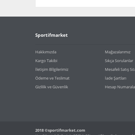
Bu ürünün fiyat bilgisi, resim, ürün açıklamaların
Görüş ve önerileriniz için teşekkür ederiz.
Ürün resmi kalitesiz, bozuk veya görüntülenemiy
Sportifmarket
Ürün açıklamasında eksik bilgiler bulunuyor.
Ürün bilgilerinde hatalar bulunuyor.
Hakkımızda
Mağazalarımız
Ürün fiyatı diğer sitelerden daha pahalı.
Kargo Takibi
Sıkça Sorulanlar
Bu ürüne benzer farklı alternatifler olmalı.
İletişim Bİlgilerimiz
Mesafeli Satış S
Ödeme ve Teslimat
İade Şartları
Gizlilik ve Güvenlik
Hesap Numarala
2018 ©sportifmarket.com