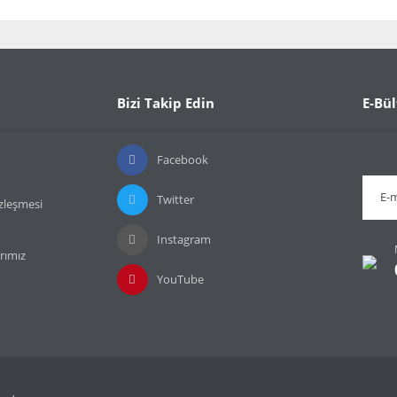
da ve diğer konularda yetersiz gördüğünüz noktaları öneri formunu kullanarak t
Bu ürüne ilk yorumu siz yapın!
or.
Bizi Takip Edin
E-Bül
Yorum Yaz
Facebook
Twitter
özleşmesi
Instagram
rımız
YouTube
Gönder