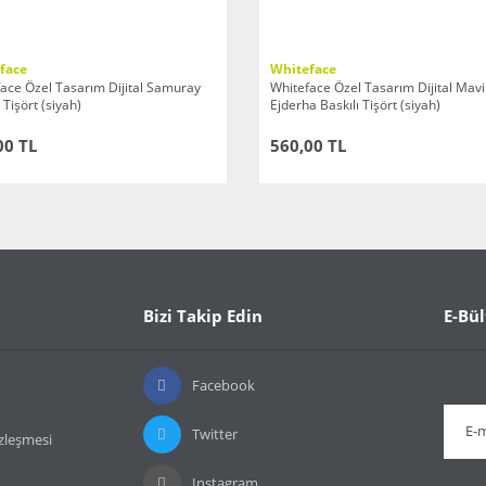
face
Whiteface
ace Özel Tasarım Dijital Samuray
Whiteface Özel Tasarım Dijital Mavi
 Tişört (siyah)
Ejderha Baskılı Tişört (siyah)
00 TL
560,00 TL
Bizi Takip Edin
E-Bül
Facebook
Twitter
özleşmesi
Instagram