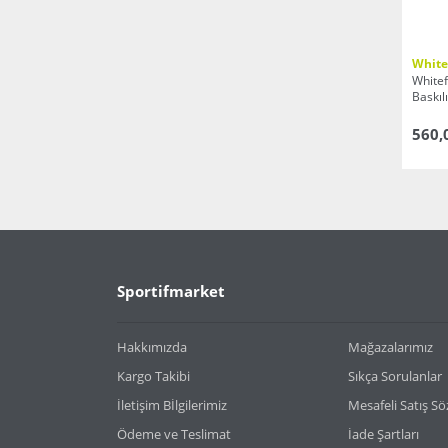
White
Whitef
Baskılı
560,
Sportifmarket
Hakkımızda
Mağazalarımız
Kargo Takibi
Sıkça Sorulanlar
İletişim Bİlgilerimiz
Mesafeli Satış S
Ödeme ve Teslimat
İade Şartları