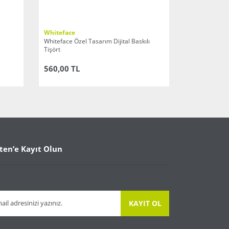
Whiteface
Whiteface Özel Tasarım Dijital Baskılı
Tişört
560,00 TL
ten’e Kayıt Olun
KAYIT OL