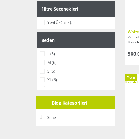
Filtre Seçenekleri
Yeni Ürünler (5)
White
Whitef
Beden
Baskıl
560,
L (6)
M (6)
S (6)
Yeni
XL (6)
XS (5)
XXL (5)
Blog Kategorileri
Genel