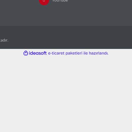
tadır.
ile
ideasoft
e-
hazırlandı.
ticaret
paketleri