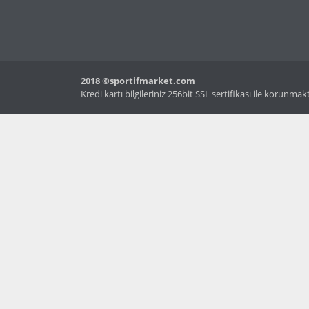
2018 ©sportifmarket.com
Kredi kartı bilgileriniz 256bit SSL sertifikası ile korunmak