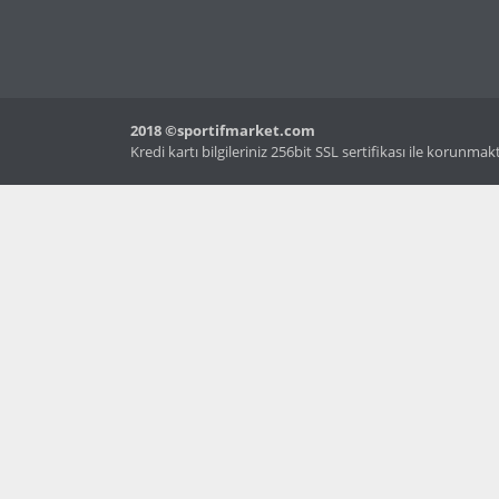
2018 ©sportifmarket.com
Kredi kartı bilgileriniz 256bit SSL sertifikası ile korunmak