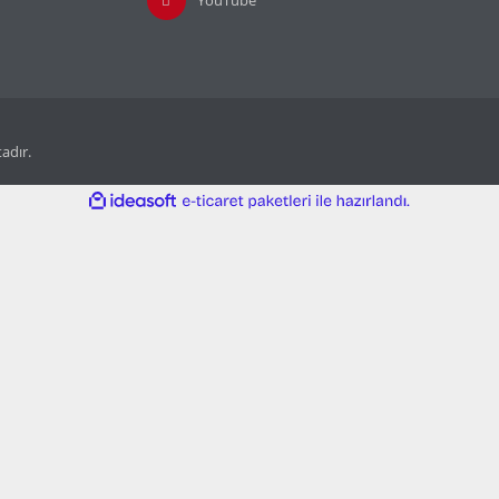
tadır.
ile
ideasoft
e-
hazırlandı.
ticaret
paketleri