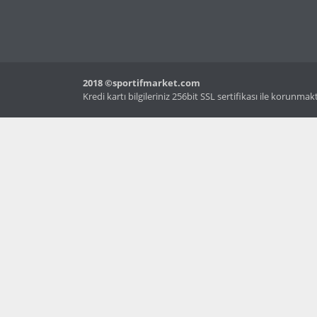
2018 ©sportifmarket.com
Kredi kartı bilgileriniz 256bit SSL sertifikası ile korunmak