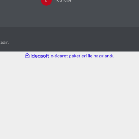
tadır.
ile
ideasoft
e-
hazırlandı.
ticaret
paketleri