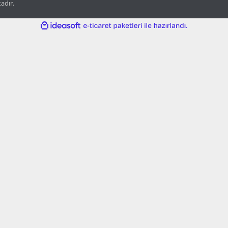
tadır.
ile
ideasoft
e-
hazırlandı.
ticaret
paketleri