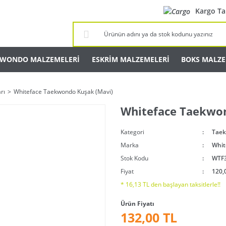
Kargo Ta
KWONDO MALZEMELERİ
ESKRİM MALZEMELERİ
BOKS MALZE
rı
Whiteface Taekwondo Kuşak (Mavi)
Whiteface Taekwon
Kategori
Taek
Marka
Whit
Stok Kodu
WTF
Fiyat
120,
* 16,13 TL den başlayan taksitlerle!!
Ürün Fiyatı
132,00 TL