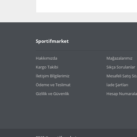
Bu ürünün fiyat bilgisi, resim, ürün açıklamaların
Görüş ve önerileriniz için teşekkür ederiz.
Ürün resmi kalitesiz, bozuk veya görüntülenemiy
Sportifmarket
Ürün açıklamasında eksik bilgiler bulunuyor.
Ürün bilgilerinde hatalar bulunuyor.
Hakkımızda
Mağazalarımız
Ürün fiyatı diğer sitelerden daha pahalı.
Kargo Takibi
Sıkça Sorulanlar
Bu ürüne benzer farklı alternatifler olmalı.
İletişim Bİlgilerimiz
Mesafeli Satış S
Ödeme ve Teslimat
İade Şartları
Gizlilik ve Güvenlik
Hesap Numarala