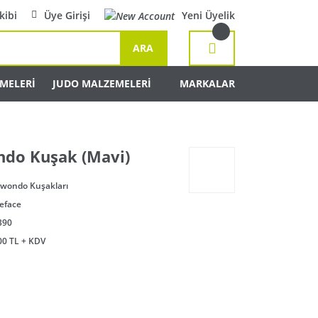
kibi
Üye Girişi
Yeni Üyelik
ARA
MELERİ
JUDO MALZEMELERİ
MARKALAR
do Kuşak (Mavi)
wondo Kuşakları
eface
390
00 TL + KDV