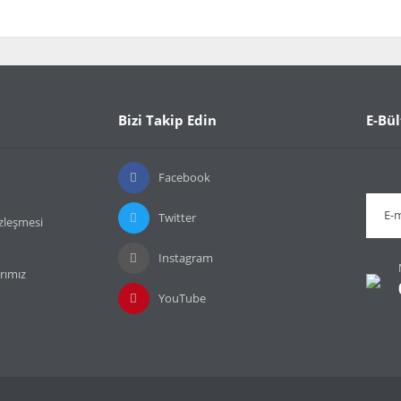
da ve diğer konularda yetersiz gördüğünüz noktaları öneri formunu kullanarak t
Bu ürüne ilk yorumu siz yapın!
or.
Bizi Takip Edin
E-Bül
Yorum Yaz
Facebook
Twitter
özleşmesi
Instagram
rımız
YouTube
Gönder