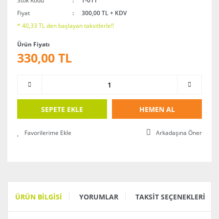
Stok Kodu
T-011
Fiyat
300,00 TL + KDV
* 40,33 TL den başlayan taksitlerle!!
Ürün Fiyatı
330,00 TL
SEPETE EKLE
HEMEN AL
Arkadaşına Öner
ÜRÜN BILGISI
YORUMLAR
TAKSIT SEÇENEKLERI