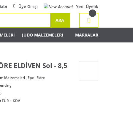
kibi
Üye Girişi
Yeni Üyelik
ARA
MELERİ
JUDO MALZEMELERİ
MARKALAR
RE ELDİVEN Sol - 8,5
im Malzemeleri
,
Epe
,
Flöre
Fencing
6
0 EUR + KDV