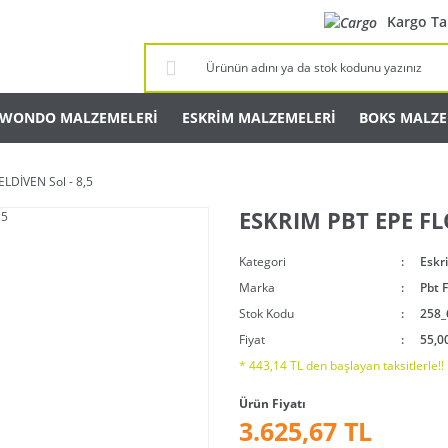
Kargo Ta
KWONDO MALZEMELERİ
ESKRİM MALZEMELERİ
BOKS MALZE
LDİVEN Sol - 8,5
ESKRIM PBT EPE FLÖ
Kategori
Eskr
Marka
Pbt 
Stok Kodu
258_
Fiyat
55,0
* 443,14 TL den başlayan taksitlerle!!
Ürün Fiyatı
3.625,67 TL