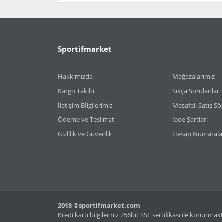
Bu ürünün fiyat bilgisi, resim, ürün açıklamaların
Görüş ve önerileriniz için teşekkür ederiz.
Ürün resmi kalitesiz, bozuk veya görüntülenemiy
Sportifmarket
Ürün açıklamasında eksik bilgiler bulunuyor.
Ürün bilgilerinde hatalar bulunuyor.
Hakkımızda
Mağazalarımız
Ürün fiyatı diğer sitelerden daha pahalı.
Kargo Takibi
Sıkça Sorulanlar
Bu ürüne benzer farklı alternatifler olmalı.
İletişim Bİlgilerimiz
Mesafeli Satış S
Ödeme ve Teslimat
İade Şartları
Gizlilik ve Güvenlik
Hesap Numarala
2018 ©sportifmarket.com
Kredi kartı bilgileriniz 256bit SSL sertifikası ile korunmak