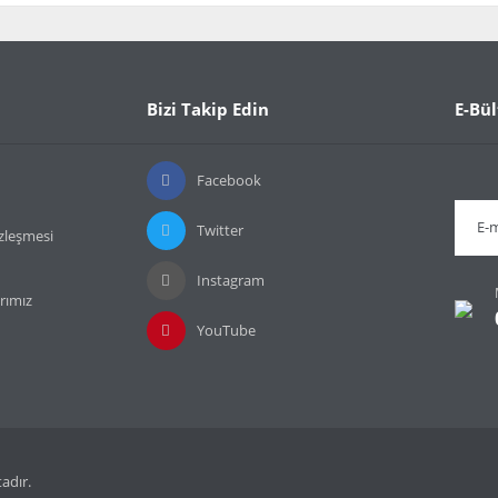
da ve diğer konularda yetersiz gördüğünüz noktaları öneri formunu kullanarak t
Bu ürüne ilk yorumu siz yapın!
or.
Bizi Takip Edin
E-Bül
Yorum Yaz
Facebook
Twitter
özleşmesi
Instagram
rımız
YouTube
Gönder
tadır.