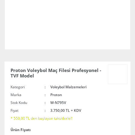
Proton Voleybol Maç Filesi Profesyonel -
TVF Model
Kategori
Voleybol Malzemeleri
Marka
Proton
Stok Kodu
W-N795V
Fiyat
3.750,00 TL + KDV
* 550,00 TL den başlayan taksitlerle!!
Ürün Fiyatı