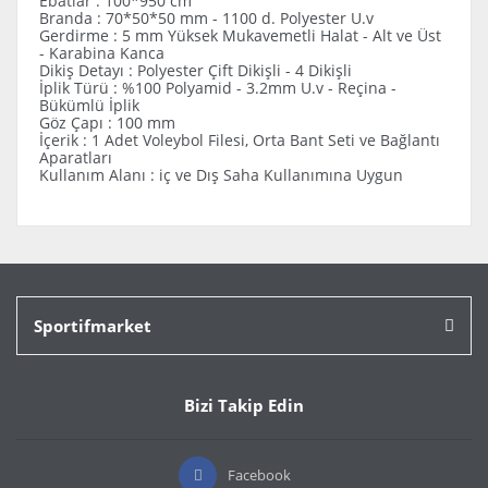
Ebatlar : 100*950 cm
Branda : 70*50*50 mm - 1100 d. Polyester U.v
Gerdirme : 5 mm Yüksek Mukavemetli Halat - Alt ve Üst
- Karabina Kanca
Dikiş Detayı : Polyester Çift Dikişli - 4 Dikişli
İplik Türü : %100 Polyamid - 3.2mm U.v - Reçina -
Bükümlü İplik
Göz Çapı : 100 mm
İçerik : 1 Adet Voleybol Filesi, Orta Bant Seti ve Bağlantı
Aparatları
Kullanım Alanı : iç ve Dış Saha Kullanımına Uygun
Bu ürünün fiyat bilgisi, resim, ürün açıklamalarında ve
diğer konularda yetersiz gördüğünüz noktaları öneri
Bu ürüne ilk yorumu siz yapın!
formunu kullanarak tarafımıza iletebilirsiniz.
Görüş ve önerileriniz için teşekkür ederiz.
Sportifmarket
Yorum Yaz
Ürün resmi kalitesiz, bozuk veya görüntülenemiyor.
Ürün açıklamasında eksik bilgiler bulunuyor.
Bizi Takip Edin
Ürün bilgilerinde hatalar bulunuyor.
Ürün fiyatı diğer sitelerden daha pahalı.
Bu ürüne benzer farklı alternatifler olmalı.
Facebook