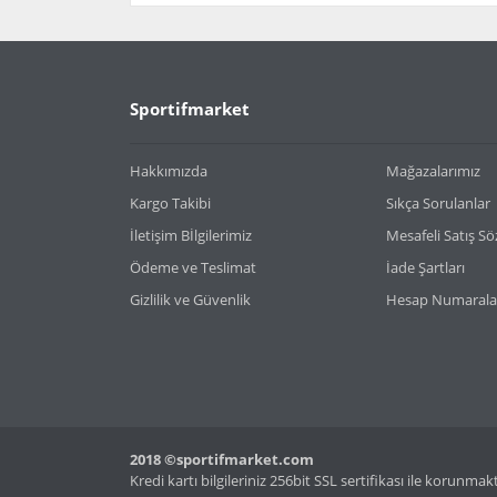
Bu ürünün fiyat bilgisi, resim, ürün açıklamaların
Görüş ve önerileriniz için teşekkür ederiz.
Ürün resmi kalitesiz, bozuk veya görüntülenemiy
Sportifmarket
Ürün açıklamasında eksik bilgiler bulunuyor.
Ürün bilgilerinde hatalar bulunuyor.
Hakkımızda
Mağazalarımız
Ürün fiyatı diğer sitelerden daha pahalı.
Kargo Takibi
Sıkça Sorulanlar
Bu ürüne benzer farklı alternatifler olmalı.
İletişim Bİlgilerimiz
Mesafeli Satış S
Ödeme ve Teslimat
İade Şartları
Gizlilik ve Güvenlik
Hesap Numarala
2018 ©sportifmarket.com
Kredi kartı bilgileriniz 256bit SSL sertifikası ile korunmak