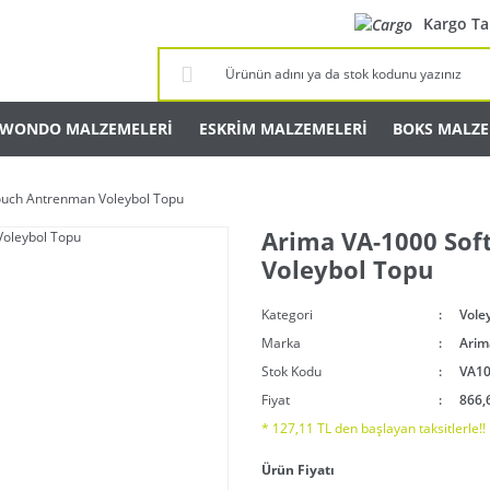
Kargo Ta
KWONDO MALZEMELERİ
ESKRİM MALZEMELERİ
BOKS MALZE
ouch Antrenman Voleybol Topu
Arima VA-1000 Sof
Voleybol Topu
Kategori
Vole
Marka
Arim
Stok Kodu
VA1
Fiyat
866,
* 127,11 TL den başlayan taksitlerle!!
Ürün Fiyatı