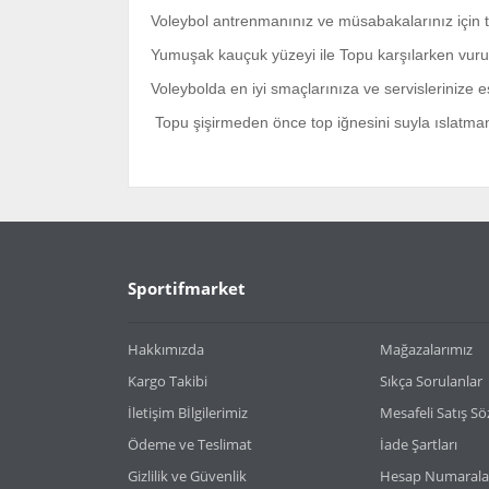
Voleybol antrenmanınız ve müsabakalarınız için t
Yumuşak kauçuk yüzeyi ile Topu karşılarken vur
Voleybolda en iyi smaçlarınıza ve servislerinize e
Topu şişirmeden önce top iğnesini suyla ıslatma
Bu ürünün fiyat bilgisi, resim, ürün açıklamaların
Görüş ve önerileriniz için teşekkür ederiz.
Ürün resmi kalitesiz, bozuk veya görüntülenemiy
Sportifmarket
Ürün açıklamasında eksik bilgiler bulunuyor.
Ürün bilgilerinde hatalar bulunuyor.
Hakkımızda
Mağazalarımız
Ürün fiyatı diğer sitelerden daha pahalı.
Kargo Takibi
Sıkça Sorulanlar
Bu ürüne benzer farklı alternatifler olmalı.
İletişim Bİlgilerimiz
Mesafeli Satış S
Ödeme ve Teslimat
İade Şartları
Gizlilik ve Güvenlik
Hesap Numarala