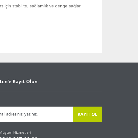
için stabilite, sağlamlık ve denge sağlar.
arafımıza iletebilirsiniz.
ten’e Kayıt Olun
KAYIT OL
Müşteri Hizmetleri