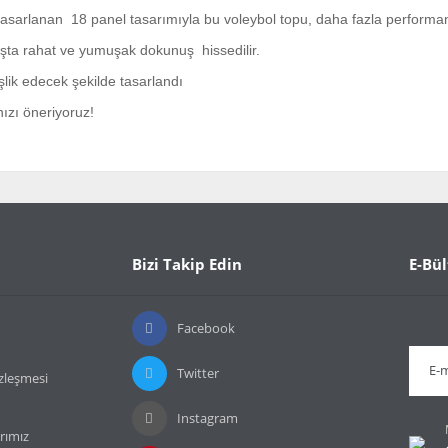
asarlanan 18 panel tasarımıyla bu voleybol topu, daha fazla performans 
uşta rahat ve yumuşak dokunuş hissedilir.
şlik edecek şekilde tasarlandı
nızı öneriyoruz!
da ve diğer konularda yetersiz gördüğünüz noktaları öneri formunu kullanarak t
Bu ürüne ilk yorumu siz yapın!
or.
Bizi Takip Edin
E-Bül
Yorum Yaz
Facebook
Twitter
özleşmesi
Instagram
rımız