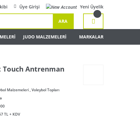
kibi
Üye Girişi
Yeni Üyelik
ARA
MELERİ
JUDO MALZEMELERİ
MARKALAR
t Touch Antrenman
ybol Malzemeleri
,
Voleybol Topları
a
000
67 TL + KDV