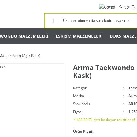
Kargo Ta
KWONDO MALZEMELERİ
ESKRİM MALZEMELERİ
BOKS MALZE
ntar Kaskı (Açık Kask)
Arıma Taekwondo M
Kask)
Kategori
Taek
Marka
Arim
Stok Kodu
AR1
Fiyat
1.25
* 183,33 TL den başlayan taksitlerle!!
Ürün Fiyatı