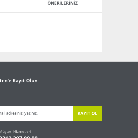
ÖNERILERINIZ
arafımıza iletebilirsiniz.
ten’e Kayıt Olun
KAYIT OL
Müşteri Hizmetleri