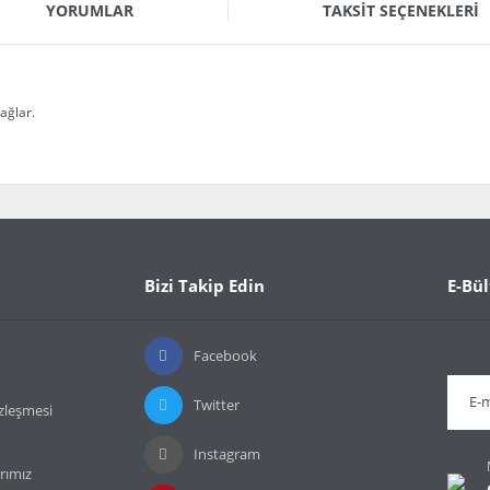
YORUMLAR
TAKSIT SEÇENEKLERI
ağlar.
da ve diğer konularda yetersiz gördüğünüz noktaları öneri formunu kullanarak t
Bu ürüne ilk yorumu siz yapın!
or.
Bizi Takip Edin
E-Bül
Yorum Yaz
Facebook
Twitter
özleşmesi
Instagram
rımız