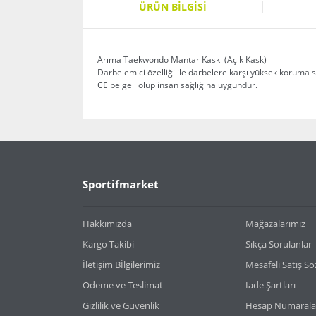
ÜRÜN BILGISI
Arıma Taekwondo Mantar Kaskı (Açık Kask)
Darbe emici özelliği ile darbelere karşı yüksek koruma s
CE belgeli olup insan sağlığına uygundur.
Bu ürünün fiyat bilgisi, resim, ürün açıklamaların
Görüş ve önerileriniz için teşekkür ederiz.
Ürün resmi kalitesiz, bozuk veya görüntülenemiy
Sportifmarket
Ürün açıklamasında eksik bilgiler bulunuyor.
Ürün bilgilerinde hatalar bulunuyor.
Hakkımızda
Mağazalarımız
Ürün fiyatı diğer sitelerden daha pahalı.
Kargo Takibi
Sıkça Sorulanlar
Bu ürüne benzer farklı alternatifler olmalı.
İletişim Bİlgilerimiz
Mesafeli Satış S
Ödeme ve Teslimat
İade Şartları
Gizlilik ve Güvenlik
Hesap Numarala