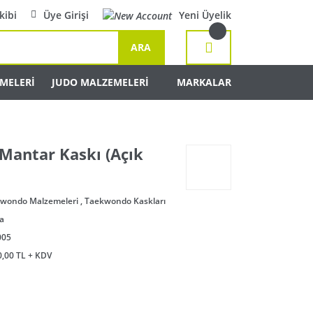
kibi
Üye Girişi
Yeni Üyelik
ARA
MELERİ
JUDO MALZEMELERİ
MARKALAR
antar Kaskı (Açık
wondo Malzemeleri
,
Taekwondo Kaskları
a
005
0,00 TL + KDV