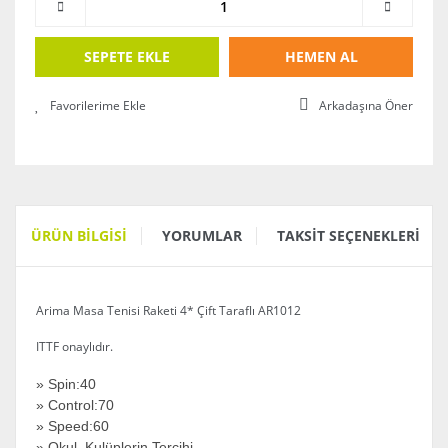
SEPETE EKLE
HEMEN AL
Arkadaşına Öner
ÜRÜN BILGISI
YORUMLAR
TAKSIT SEÇENEKLERI
Arima Masa Tenisi Raketi 4* Çift Taraflı AR1012
ITTF onaylıdır.
» Spin:40
» Control:70
» Speed:60
» Okul, Kulüplerin Tercihi